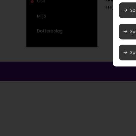
CSR
miljö- och k
Sp
Miljö
Dotterbolag
Sp
Sp