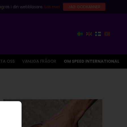
gras i din webbläsare.
Läs mer
JAG GODKÄNNER
TA OSS
VANLIGA FRÅGOR
OM SPEED INTERNATIONAL