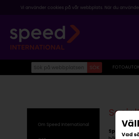
Vi använder cookies på vår webbplats. När du använder
FOTOAUTO
Social
Vä
Om Speed International
Speed Inte
Vad sö
hållbara tjän