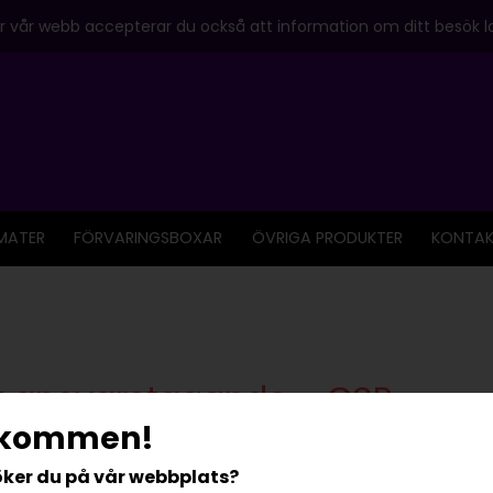
 vår webb accepterar du också att information om ditt besök la
MATER
FÖRVARINGSBOXAR
ÖVRIGA PRODUKTER
KONTAK
t ansvarstagande – CSR
lkommen!
rnational
arbetar med miljömässigt sunda och långsiktigt
ker du på vår webbplats?
ster. Socialt ansvarstagande, bra miljöval och minskad