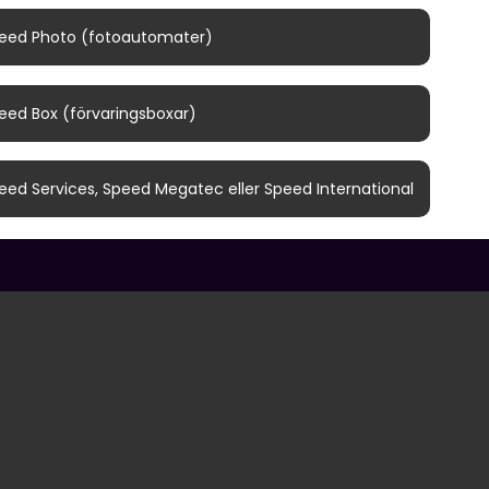
limatpåverkan präglar vår verksamhet.
eed Photo (fotoautomater)
eed Box (förvaringsboxar)
eed Services, Speed Megatec eller Speed International