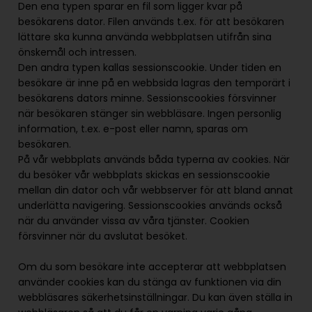
Den ena typen sparar en fil som ligger kvar på
besökarens dator. Filen används t.ex. för att besökaren
lättare ska kunna använda webbplatsen utifrån sina
önskemål och intressen.
Den andra typen kallas sessionscookie. Under tiden en
besökare är inne på en webbsida lagras den temporärt i
besökarens dators minne. Sessionscookies försvinner
när besökaren stänger sin webbläsare. Ingen personlig
information, t.ex. e-post eller namn, sparas om
besökaren.
På vår webbplats används båda typerna av cookies. När
du besöker vår webbplats skickas en sessionscookie
mellan din dator och vår webbserver för att bland annat
underlätta navigering. Sessionscookies används också
när du använder vissa av våra tjänster. Cookien
försvinner när du avslutat besöket.
Om du som besökare inte accepterar att webbplatsen
använder cookies kan du stänga av funktionen via din
webbläsares säkerhetsinställningar. Du kan även ställa in