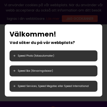
Vi använder cookies på vår webbplats. När du använder vår
webb accepterar du också att information om ditt besök
lagras i din webbläsare.
Läs mer
JAG GODKÄNNER
Välkommen!
Vad söker du på vår webbplats?
Speed Photo (fotoautomater)
Speed Box (förvaringsboxar)
Speed Services, Speed Megatec eller Speed International