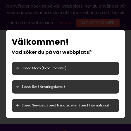
Vi använder cookies på vår webbplats. När du använder vår
webb accepterar du också att information om ditt besök
lagras i din webbläsare.
Läs mer
JAG GODKÄNNER
Välkommen!
Vad söker du på vår webbplats?
Speed Photo (fotoautomater)
Speed Box (förvaringsboxar)
Speed Services, Speed Megatec eller Speed International