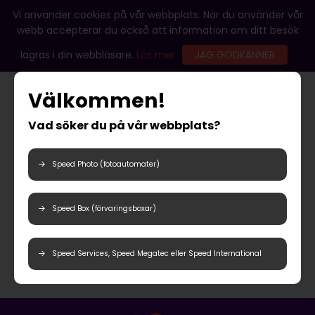
Vi använder cookies på vår webbplats. När du använder vår
webb accepterar du också att information om ditt besök
lagras i din webbläsare.
Läs mer
JAG GODKÄNNER
Välkommen!
Vad söker du på vår webbplats?
Speed Photo (fotoautomater)
Speed Box (förvaringsboxar)
Speed Services, Speed Megatec eller Speed International