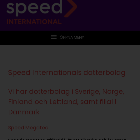
ÖPPNA MENY
Speed Internationals dotterbolag
Vi har dotterbolag i Sverige, Norge,
Finland och Lettland, samt filial i
Danmark
Speed Megatec