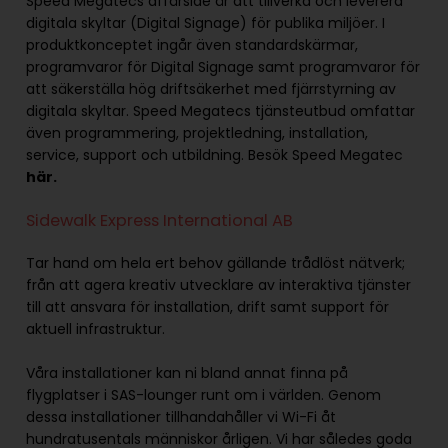
Speed Megatecs affärsidé är att tillverka och leverera
digitala skyltar (Digital Signage) för publika miljöer. I
produktkonceptet ingår även standardskärmar,
programvaror för Digital Signage samt programvaror för
att säkerställa hög driftsäkerhet med fjärrstyrning av
digitala skyltar. Speed Megatecs tjänsteutbud omfattar
även programmering, projektledning, installation,
service, support och utbildning. Besök Speed Megatec
här.
Sidewalk Express International AB
Tar hand om hela ert behov gällande trådlöst nätverk;
från att agera kreativ utvecklare av interaktiva tjänster
till att ansvara för installation, drift samt support för
aktuell infrastruktur.
Våra installationer kan ni bland annat finna på
flygplatser i SAS-lounger runt om i världen. Genom
dessa installationer tillhandahåller vi Wi-Fi åt
hundratusentals människor årligen. Vi har således goda