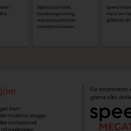
aker i
Biljettautomater,
Speed Inter
våra
besöksregistrering,
hand om he
.
expressautomater,
gällande Wi-
interaktiva kiosker.
ljöer
För information 
gärna vårt dot
agen inom
juder moderna, snygga
ler professionell
er på marknaden.