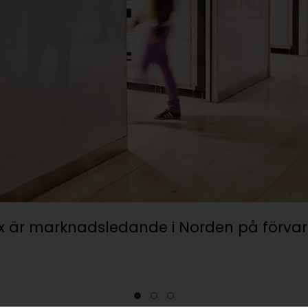
hoto är marknadsledande i Norden på ID-
hoto” genom sina fotoautomater och onlin
•
•
•