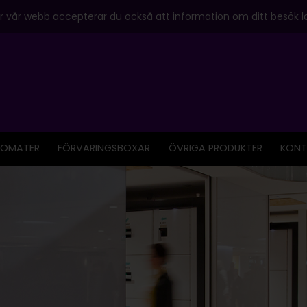
 vår webb accepterar du också att information om ditt besök la
OMATER
FÖRVARINGSBOXAR
ÖVRIGA PRODUKTER
KONT