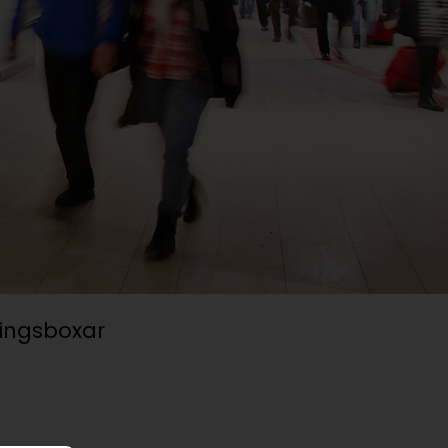
kort och
etjänst