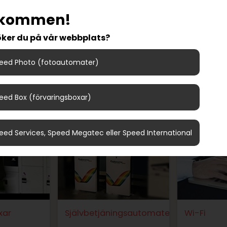
lkommen!
ker du på vår webbplats?
eed Photo (fotoautomater)
Våra affärsområden
eed Box (förvaringsboxar)
eed Services, Speed Megatec eller Speed International
xar
Självbetjäningsautomater
Wi-Fi