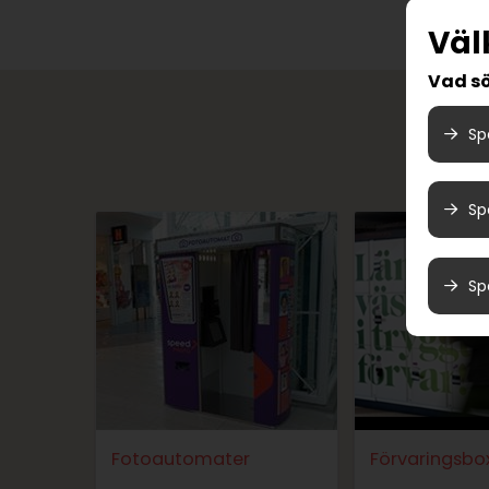
Vä
Vad sö
Sp
Sp
Sp
Fotoautomater
Förvaringsbo