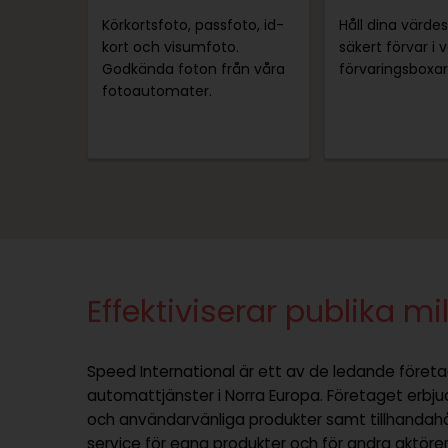
Körkortsfoto, passfoto, id-
Håll dina värdes
kort och visumfoto.
säkert förvar i 
Godkända foton från våra
förvaringsboxar
fotoautomater.
Effektiviserar publika mi
Speed International är ett av de ledande föret
automattjänster i Norra Europa. Företaget erb
och användarvänliga produkter samt tillhandahål
service för egna produkter och för andra aktör