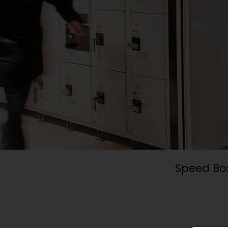
Speed P
”Fun p